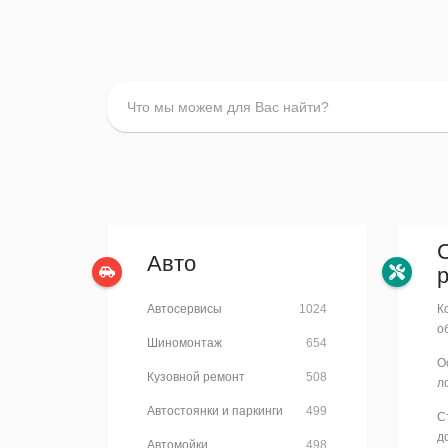
Авто
Автосервисы
1024
К
о
Шиномонтаж
654
О
Кузовной ремонт
508
л
Автостоянки и паркинги
499
С
д
Автомойки
498