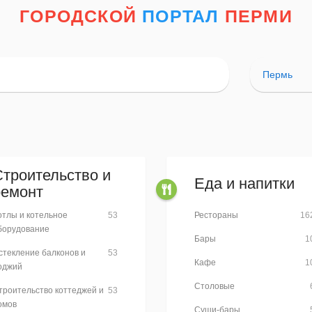
ГОРОДСКОЙ
ПОРТАЛ
ПЕРМИ
Пермь
Строительство и
Еда и напитки
ремонт
отлы и котельное
53
Рестораны
16
борудование
Бары
1
стекление балконов и
53
Кафе
1
оджий
Столовые
троительство коттеджей и
53
омов
Суши-бары