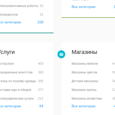
лектромонтажные работы
52
Все категории
богреватели
51
се категории
108
Услуги
Магазины
отоуслуги
403
Магазины мебели
8
раздничные агентства
365
Магазины цветов
5
телье по пошиву одежды
355
Детские магазины
5
оставка еды и обедов
277
Магазины кухонь
5
олиграфические услуги
212
Магазины косметики
4
се категории
94
Все категории