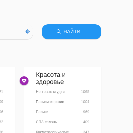
НАЙТИ
Красота и
здоровье
21
Ногтевые студии
1065
09
Парикмахерские
1004
06
Парики
969
62
СПА-салоны
409
58
Косметологические
347