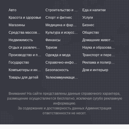
Авто
Строительство и ремонт
Еда и напитки
Красота и здоровье
Спорт и фитнес
Услуги
Магазины
Медицина и фармацевтика
Бизнес
Средства массовой информации
Культура и искусство
Общество
Недвижимость
Финансы
Домашние животные
Отдых и развлечения
Туризм
Наука и образование
Производство и поставки
Одежда и мода
Транспорт и перевозки
Государство
Справочно-информационные системы
Реклама и полиграфия
Компьютеры и интернет
Безопасность
Дом и интерьер
Товары для детей
Телекоммуникации и связь
Внимание! На сайте представлены данные справочного характера,
размещение осуществляется бесплатно, исключая сугубо рекламную
информацию.
За содержание и достоверность данных Администрация
ответственности не несет.