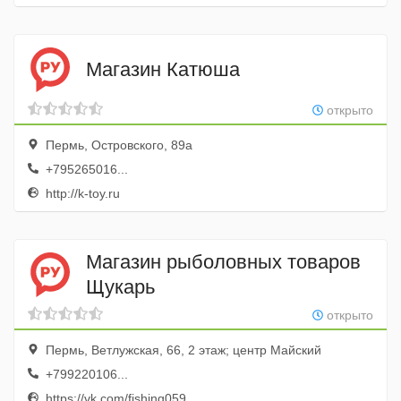
Магазин Катюша
открыто
Пермь, Островского, 89а
+795265016...
http://k-toy.ru
Магазин рыболовных товаров
Щукарь
открыто
Пермь, Ветлужская, 66, 2 этаж; центр Майский
+799220106...
https://vk.com/fishing059