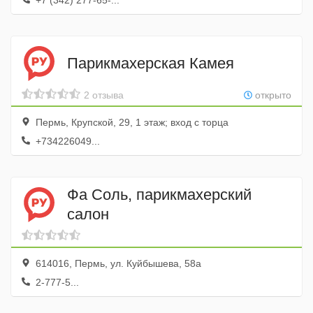
+7 (342) 277-65-...
Парикмахерская Камея
2 отзыва
открыто
Пермь, Крупской, 29, 1 этаж; вход с торца
+734226049...
Фа Соль, парикмахерский
салон
614016, Пермь, ул. Куйбышева, 58а
2-777-5...