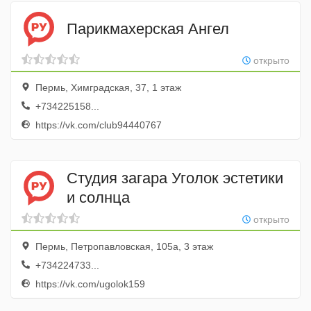
Парикмахерская Ангел
открыто
Пермь, Химградская, 37, 1 этаж
+734225158...
https://vk.com/club94440767
Студия загара Уголок эстетики
и солнца
открыто
Пермь, Петропавловская, 105а, 3 этаж
+734224733...
https://vk.com/ugolok159