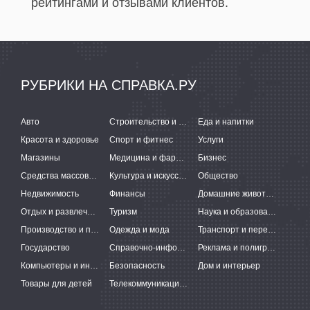
рейтингами и отзывами клиентов.
РУБРИКИ НА СПРАВКА.РУ
Авто
Строительство и ремонт
Еда и напитки
Красота и здоровье
Спорт и фитнес
Услуги
Магазины
Медицина и фармацевтика
Бизнес
Средства массовой информации
Культура и искусство
Общество
Недвижимость
Финансы
Домашние животные
Отдых и развлечения
Туризм
Наука и образование
Производство и поставки
Одежда и мода
Транспорт и перевозки
Государство
Справочно-информационные системы
Реклама и полиграфия
Компьютеры и интернет
Безопасность
Дом и интерьер
Товары для детей
Телекоммуникации и связь